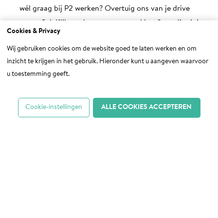
wél graag bij P2 werken? Overtuig ons van je drive
en profiel. Klik op de vacature en vul het formulier in!
Cookies & Privacy
Of bel met Nanette van Engelen (+31 30 654 00
Wij gebruiken cookies om de website goed te laten werken en om
60).
inzicht te krijgen in het gebruik. Hieronder kunt u aangeven waarvoor
u toestemming geeft.
Cookie-instellingen
ALLE COOKIES ACCEPTEREN