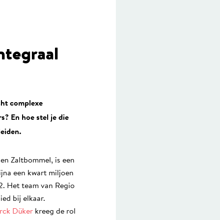
ntegraal
acht complexe
? En hoe stel je die
leiden.
 en Zaltbommel, is een
na een kwart miljoen
A2. Het team van Regio
d bij elkaar.
rck Düker
kreeg de rol