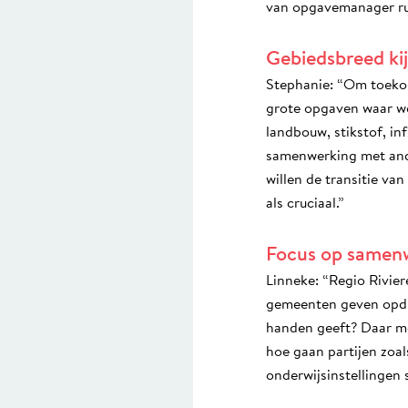
van opgavemanager ru
Gebiedsbreed kij
Stephanie: “Om toekom
grote opgaven waar we 
landbouw, stikstof, in
samenwerking met ande
willen de transitie va
als cruciaal.”
Focus op samen
Linneke: “Regio Rivie
gemeenten geven opdrac
handen geeft? Daar mo
hoe gaan partijen zo
onderwijsinstellinge