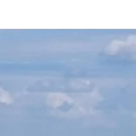
Onze mensen
Werken bij P2
Actueel