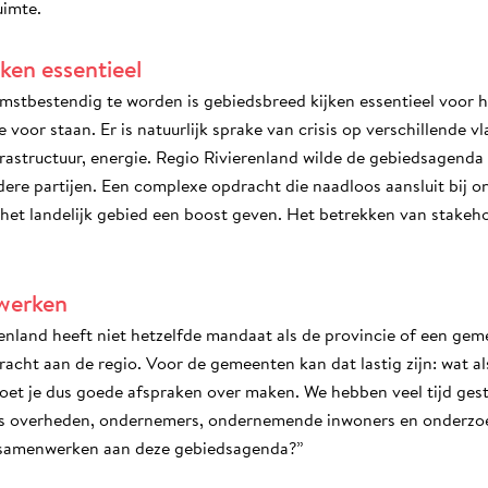
imte.
ken essentieel
stbestendig te worden is gebiedsbreed kijken essentieel voor 
voor staan. Er is natuurlijk sprake van crisis op verschillende v
frastructuur, energie. Regio Rivierenland wilde de gebiedsagenda 
re partijen. Een complexe opdracht die naadloos aansluit bij on
n het landelijk gebied een boost geven. Het betrekken van stakehol
werken
renland heeft niet hetzelfde mandaat als de provincie of een ge
ht aan de regio. Voor de gemeenten kan dat lastig zijn: wat als
et je dus goede afspraken over maken. We hebben veel tijd gest
als overheden, ondernemers, ondernemende inwoners en onderzo
n samenwerken aan deze gebiedsagenda?”