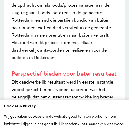
de opdracht om als loods/procesmanager aan de
slag te gaan. Loods betekent in de gemeente
Rotterdam iemand die partijen kundig van buiten
naar binnen leidt en de diversiteit in de gemeente
Rotterdam samen brengt en naar buiten vertaalt.
Het doel van dit proces is om met elkaar
daadwerkelijk antwoorden te realiseren voor de
ouderen in Rotterdam.
Perspectief bieden voor beter resultaat
Dit daadwerkelijk resultaat werd in eerste instantie
vooral gezocht in het wonen, daarvoor was het
belangrijk dat het cluster stadsontwikkeling breder
mee ging doen. Dit is met name gevonden door de
Cookies & Privacy
aansluiting enerzijds te vinden bij de reguliere taken
Wij gebruiken cookies om de website goed te laten werken en om
en projecten én anderzijds door aan te sluiten bij
inzicht te krijgen in het gebruik. Hieronder kunt u aangeven waarvoor
energie om te innoveren. En heeft P2 door de