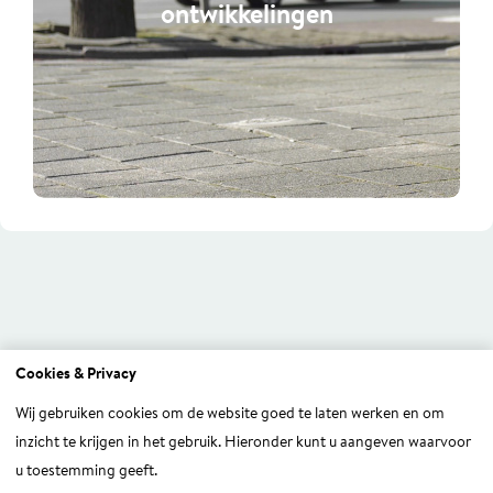
ontwikkelingen
mobiliteitsoplossingen
MOBILITEIT IN RUIMTELIJKE
ONTWIKKELINGEN
Cookies & Privacy
Uit de praktijk
Wij gebruiken cookies om de website goed te laten werken en om
Ontdek hoe wij impact
inzicht te krijgen in het gebruik. Hieronder kunt u aangeven waarvoor
maken
u toestemming geeft.