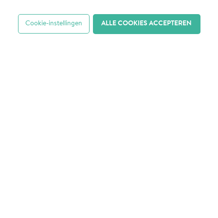
Cookie-instellingen
ALLE COOKIES ACCEPTEREN
Hoe houd je Purmerend bereikbaar
in de toekomst?
Lees meer