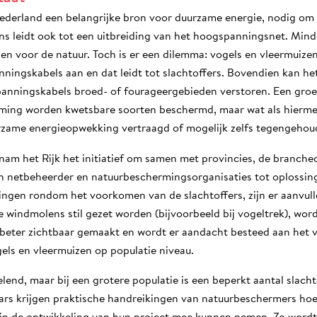
ederland een belangrijke bron voor duurzame energie, nodig om 
ns leidt ook tot een uitbreiding van het hoogspanningsnet. Minde
en voor de natuur. Toch is er een dilemma: vogels en vleermuize
ningskabels aan en dat leidt tot slachtoffers. Bovendien kan he
anningskabels broed- of fourageergebieden verstoren. Een gro
ming worden kwetsbare soorten beschermd, maar wat als hierm
urzame energieopwekking vertraagd of mogelijk zelfs tegengeho
am het Rijk het initiatief om samen met provincies, de branche
n netbeheerder en natuurbeschermingsorganisaties tot oplossin
tingen rondom het voorkomen van de slachtoffers, zijn er aanvul
 windmolens stil gezet worden (bijvoorbeeld bij vogeltrek), wor
eter zichtbaar gemaakt en wordt er aandacht besteed aan het 
els en vleermuizen op populatie niveau.
velend, maar bij een grotere populatie is een beperkt aantal slach
s krijgen praktische handreikingen van natuurbeschermers hoe 