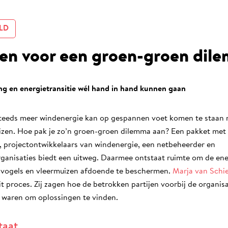
LD
en voor een groen-groen dil
g en energietransitie wél hand in hand kunnen gaan
steeds meer windenergie kan op gespannen voet komen te staan
izen. Hoe pak je zo’n groen-groen dilemma aan? Een pakket met
s, projectontwikkelaars van windenergie, een netbeheerder en
anisaties biedt een uitweg. Daarmee ontstaat ruimte om de ener
 vogels en vleermuizen afdoende te beschermen.
Marja van Schi
t proces. Zij zagen hoe de betrokken partijen voorbij de organi
 waren om oplossingen te vinden.
taat