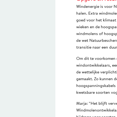
Windenergie is voor N
halen. Extra windmole
goed voor het klimaat 
wieken en de hoogspan
windmolens of hoogsp
de wet Natuurbescher
transitie naar een du
Om dit te voorkomen n
windontwikkelaars, ee
de wettelijke verplich
gemaakt. Zo kunnen de
hoogspanningskabels b
kwetsbare soorten vog
Marja: “Het blijft ver
Windmolenontwikkelaar