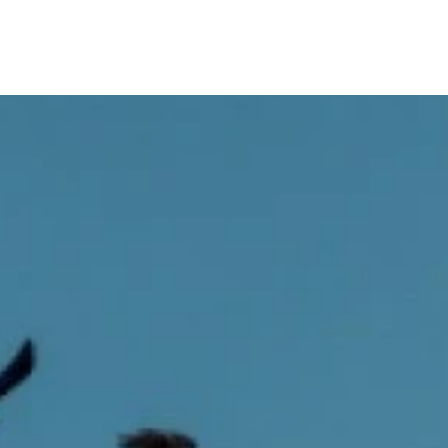
Onze mensen
Werken bij P2
Actueel