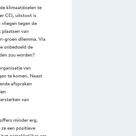
de klimaatdoelen te
r CO₂ uitstoot is
n vliegen tegen de
t plaatsen van
en-groen dilemma. Via
ee onbedoeld de
uden zou worden?
organisatie van
gen te komen. Naast
lende afspraken
den
versterken van
toffers minder erg.
ze een positieve