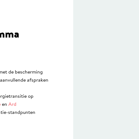
emma
 met de bescherming
 aanvullende afspraken
gietransitie op
e
en
Ard
satie-standpunten