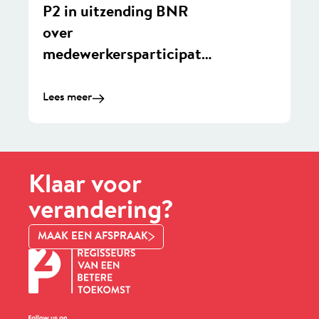
P2 in uitzending BNR
over
medewerkersparticipati
e
Lees meer
Klaar voor
verandering?
MAAK EEN AFSPRAAK