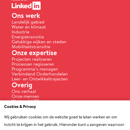
Ons werk
Landelijk gebied
Water en klimaat
Industrie
Energietransitie
Gelukkige wijken en steden
Mobiliteitstransitie
Onze expertise
Projecten realiseren
Processen regisseren
Programma’s managen
Verbindend Onderhandelen
Leer- en Ontwikkeltrajecten
Overig
Ons verhaal
Onze mensen
Werken bij P2
Actueel
Cookies & Privacy
Praktijkvoorbeelden
Vakmeesters aan het woord
Wij gebruiken cookies om de website goed te laten werken en om
Contact
inzicht te krijgen in het gebruik. Hieronder kunt u aangeven waarvoor