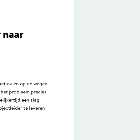
 naar
het ov en op de wegen.
s het probleem precies
ijkertijd een slag
jectleider te leveren