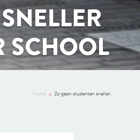
 SNELLER
R SCHOOL
Home
Zo gaan studenten sneller...