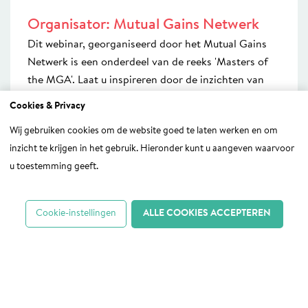
Organisator: Mutual Gains Netwerk
Dit webinar, georganiseerd door het Mutual Gains
Netwerk is een onderdeel van de reeks 'Masters of
the MGA'. Laat u inspireren door de inzichten van
vooraanstaande experts in de Mutual Gains
Cookies & Privacy
Approach (MGA) en neem actief deel aan dit
Wij gebruiken cookies om de website goed te laten werken en om
webinar.
inzicht te krijgen in het gebruik. Hieronder kunt u aangeven waarvoor
u toestemming geeft.
De MGA-aanpak | Verbindend
Onderhandelen
De Mutual Gains approach (Harvard University en
Cookie-instellingen
ALLE COOKIES ACCEPTEREN
Massachusetts Institute of Technology) verbindt
partijen duurzaam op basis van wederzijdse winst,
om tot een uitvoerbare overeenkomst te komen, die
voor partijen meer waarde heeft dan geen
overeenkomst en die een pad plaveit voor