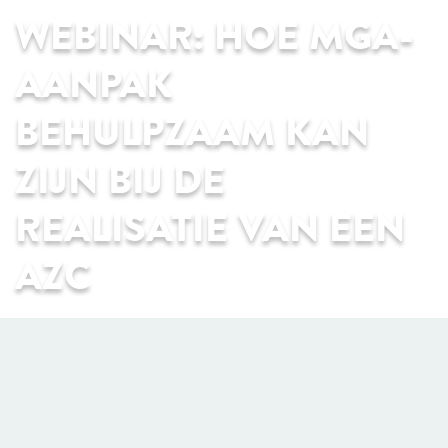
WEBINAR: HOE MGA-
AANPAK
BEHULPZAAM KAN
ZIJN BIJ DE
REALISATIE VAN EEN
AZC