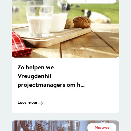
Zo helpen we
Vreugdenhil
projectmanagers om het
beste uit hun projecten
te halen
Lees meer
Nieuws