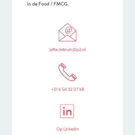
in de Food / FMCG.
@
jefte.debruin@p2.nl
+31 6 54 32 07 68
in
Op LinkedIn