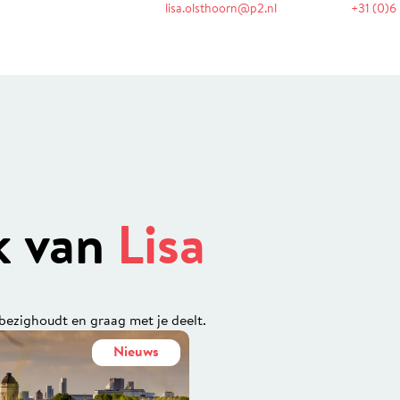
lisa.olsthoorn@p2.nl
+31 (0)6
jk van
Lisa
 bezighoudt en graag met je deelt.
Nieuws