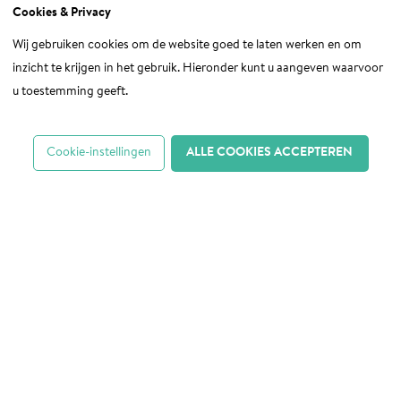
Cookies & Privacy
(JOGG)
, in Helmond.
Wij gebruiken cookies om de website goed te laten werken en om
Volgens het CBS stabiliseert het percentage
inzicht te krijgen in het gebruik. Hieronder kunt u aangeven waarvoor
kinderen met overgewicht zich landelijk rond de 12
u toestemming geeft.
procent. Een mooi resultaat, dankzij JOGG en veel
andere factoren en initiatieven die het gewicht van
kinderen kunnen beïnvloeden. Ofwel: een mooi
Cookie-instellingen
ALLE COOKIES ACCEPTEREN
begin en tegelijkertijd werk aan de winkel om dit
idee te laten werken.