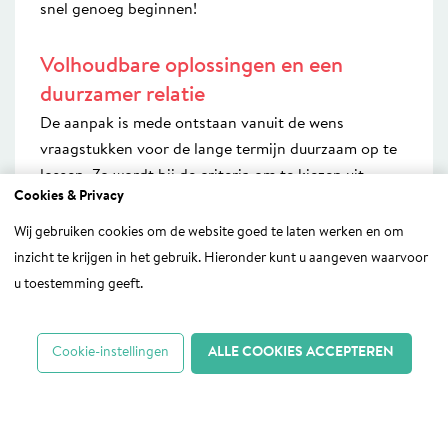
snel genoeg beginnen!
Volhoudbare oplossingen en een
duurzamer relatie
De aanpak is mede ontstaan vanuit de wens
vraagstukken voor de lange termijn duurzaam op te
lossen. Zo wordt bij de criteria om te kiezen uit
Cookies & Privacy
meerdere mogelijke opties, de volhoudbaarheid van
de oplossing meegenomen. Volhoudbaarheid in de
Wij gebruiken cookies om de website goed te laten werken en om
zin van sociale én ecologische duurzaamheid: is de
inzicht te krijgen in het gebruik. Hieronder kunt u aangeven waarvoor
oplossing goed voor mens én planeet? Want alleen
u toestemming geeft.
mét draagvlak van partijen die tevreden zijn met een
uitkomst kom je verder. Bovendien is de relatie
Cookie-instellingen
ALLE COOKIES ACCEPTEREN
onderling verstevigd en vertrouwen hersteld.
Mochten zij in de toekomst weer een probleem
tegenkomen is de weg naar de oplossing makkelijker
en sneller te bewandelen.