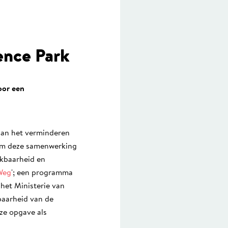
ence Park
oor een
 aan het verminderen
d om deze samenwerking
ikbaarheid en
Weg
'; een programma
het Ministerie van
baarheid van de
e opgave als