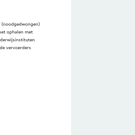
 is (noodgedwongen)
 het ophalen met
derwijsinstituten
 de vervoerders