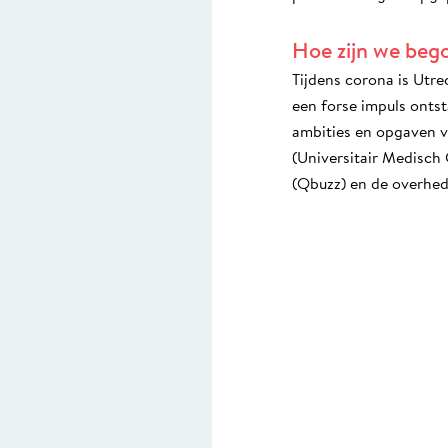
Hoe zijn we beg
Tijdens corona is Utr
een forse impuls onts
ambities en opgaven vo
(Universitair Medisch 
(Qbuzz) en de overhed