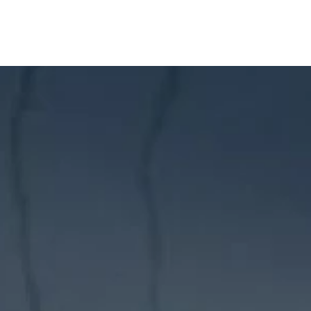
Onze mensen
Werken bij P2
Actueel