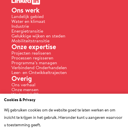
Ons werk
Landelijk gebied
Water en klimaat
Industrie
Energietransitie
Gelukkige wijken en steden
Mobiliteitstransitie
Onze expertise
Projecten realiseren
Processen regisseren
Programma’s managen
Verbindend Onderhandelen
Leer- en Ontwikkeltrajecten
Overig
Ons verhaal
Onze mensen
Werken bij P2
Actueel
Cookies & Privacy
Praktijkvoorbeelden
Vakmeesters aan het woord
Wij gebruiken cookies om de website goed te laten werken en om
Contact
inzicht te krijgen in het gebruik. Hieronder kunt u aangeven waarvoor
u toestemming geeft.