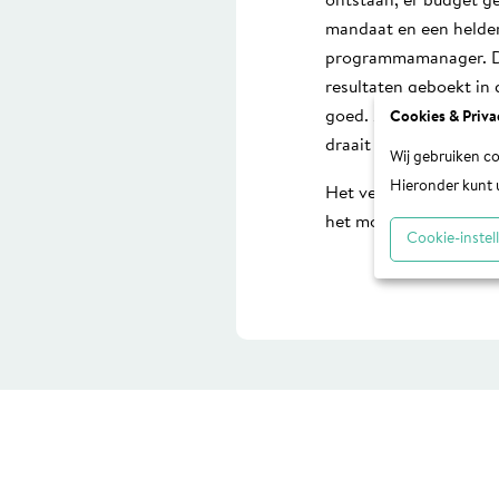
ontstaan, er budget g
mandaat en een helde
programmamanager. De e
resultaten geboekt in
goed. Maar vooral in h
Cookies & Priva
draait het vliegwiel n
Wij gebruiken co
Hieronder kunt 
Het veelkoppig monste
het monster in zijn ge
Cookie-instel