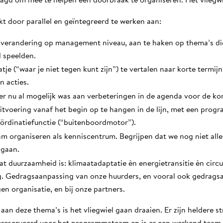
gd om mee te helpen een doorbraak te organiseren. Het vliegw
ukt door parallel en geïntegreerd te werken aan:
 verandering op management niveau, aan te haken op thema’s die
al speelden.
je (“waar je niet tegen kunt zijn”) te vertalen naar korte termijn, 
n acties.
er nu al mogelijk was aan verbeteringen in de agenda voor de k
itvoering vanaf het begin op te hangen in de lijn, met een pro
ördinatiefunctie (“buitenboordmotor”).
 organiseren als kenniscentrum. Begrijpen dat we nog niet all
 gaan.
 duurzaamheid is: klimaatadaptatie èn energietransitie èn circul
. Gedragsaanpassing van onze huurders, en vooral ook gedrags
gen organisatie, en bij onze partners.
 aan deze thema’s is het vliegwiel gaan draaien. Er zijn heldere s