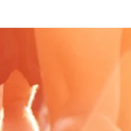
Onze mensen
Werken bij P2
Actueel