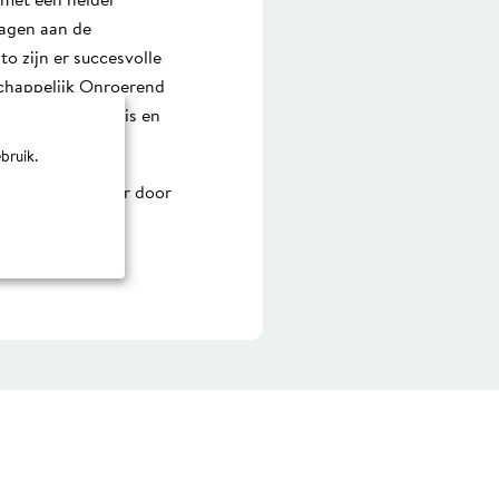
 met een helder
agen aan de
o zijn er succesvolle
schappelijk Onroerend
p wat er bereikt is en
bruik.
weer terug), maar door