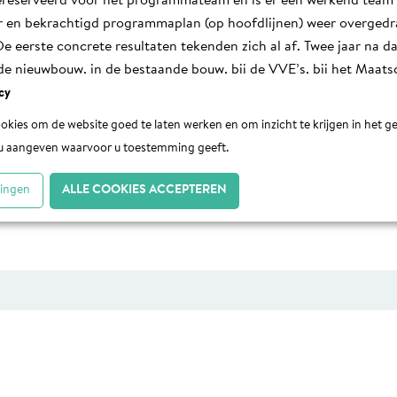
ereserveerd voor het programmateam en is er een werkend team
r en bekrachtigd programmaplan (op hoofdlijnen) weer overgedr
erste concrete resultaten tekenden zich al af. Twee jaar na dat
 de nieuwbouw, in de bestaande bouw, bij de VVE’s, bij het Maat
et eigen gedrag en in de eigen organisatie, is er trots ontstaan o
cy
og door.
okies om de website goed te laten werken en om inzicht te krijgen in het ge
u aangeven waarvoor u toestemming geeft.
r is getemd, niet door kop voor kop aan te pakken (die groeien 
heel te blijven beschouwen en vervolgens in het hart te raken.
lingen
ALLE COOKIES ACCEPTEREN