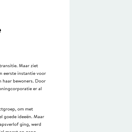
e
ansitie. Maar ziet
n eerste instantie voor
an haar bewoners. Door
oningcorporatie er al
ectgroep, om met
eel goede ideeën. Maar
psverlof ging, werd