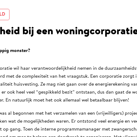
LD
eid bij een woningcorporati
oppig monster?
ratie wil haar verantwoordelijkheid nemen in de duurzaamheidstr
d met de complexiteit van het vraagstuk. Een corporatie zorgt i
aliteit huisvesting. Ze mag niet gaan over de energierekening v
er ook heel veel “gespikkeld bezit” ontstaan, dus dan gaat de w
r. En natuurlijk moet het ook allemaal wel betaalbaar blijven!
as al begonnen met het verzamelen van een (vrijwilligers) proj
ijken wat de mogelijkheden waren. Er ontstond veel energie en v
iet op gang. Toen de interne programmamanager met zwangerscha