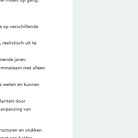
iel moest op gang.
 op verschillende
realistisch uit te
omende jaren.
grammateam met alleen
es weten en kunnen
ariteit door
aanpassing van
tructuren en stukken