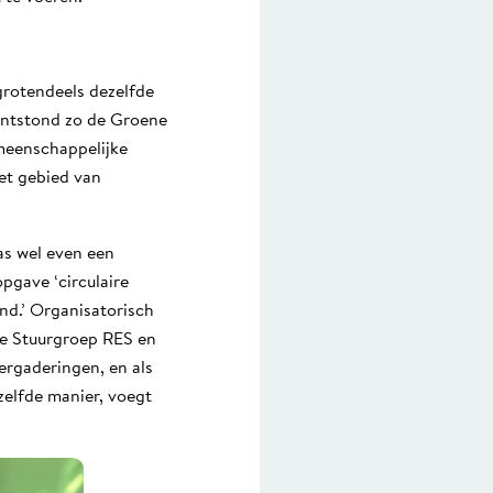
grotendeels dezelfde
ontstond zo de Groene
meenschappelijke
et gebied van
as wel even een
pgave ‘circulaire
nd.’ Organisatorisch
de Stuurgroep RES en
vergaderingen, en als
ezelfde manier, voegt