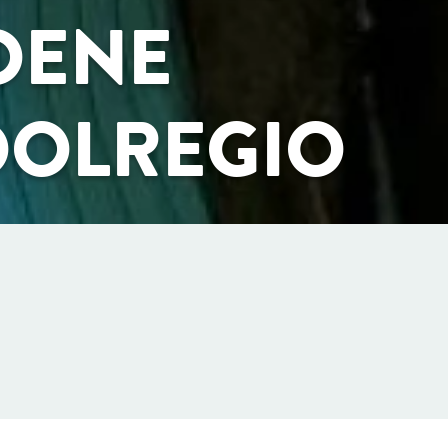
OENE
OLREGIO