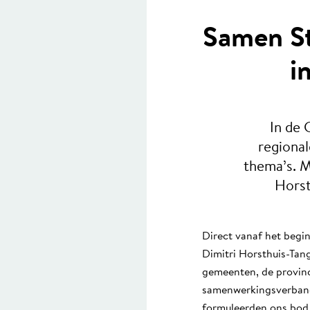
Samen St
i
In de 
regiona
thema’s. M
Horst
Direct vanaf het beg
Dimitri Horsthuis-Tang
gemeenten, de provin
samenwerkingsverband
formuleerden ons bod v