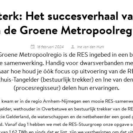
erk: Het succesverhaal v
n de Groene Metropoolreg
16 februari 2024
Ine van den Hurk
Groene Metropoolregio is de RES ingebed in een 
le samenwerking. Handig voor dwarsverbanden me
aar hoe houd je óók focus op uitvoering van de R
huis-Tangelder (bestuurlijk trekker) en Ine van de
(procesregisseur) delen hun ervaringen.
in kwam er in de regio Arnhem-Nijmegen een mooie RES-samenwer
elder, wethouder in Overbetuwe en bestuurlijk trekker van de RE
cie Gelderland, de waterschappen en de netbeheerder een goed 
. Vanaf dag 1 hebben we met de RES-Stuurgroep onze opgave s
an 1,62 TWh en sinds dat er ligt, zijn we vastbesloten om dat uit