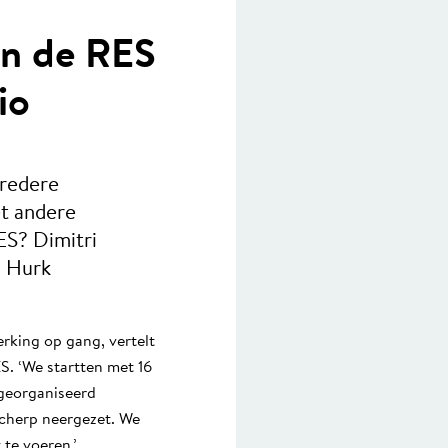
an de RES
io
bredere
t andere
ES? Dimitri
n Hurk
king op gang, vertelt
S. ‘We startten met 16
georganiseerd
cherp neergezet. We
 te voeren.’