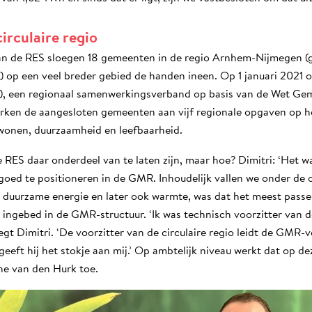
irculaire regio
 van de RES sloegen 18 gemeenten in de regio Arnhem-Nijmegen (
 op een veel breder gebied de handen ineen. Op 1 januari 2021 
, een regionaal samenwerkingsverband op basis van de Wet Ge
ken de aangesloten gemeenten aan vijf regionale opgaven op h
 wonen, duurzaamheid en leefbaarheid.
 RES daar onderdeel van te laten zijn, maar hoe? Dimitri: ‘Het w
oed te positioneren in de GMR. Inhoudelijk vallen we onder de o
t duurzame energie en later ook warmte, was dat het meest passe
ingebed in de GMR-structuur. ‘Ik was technisch voorzitter van 
zegt Dimitri. ‘De voorzitter van de circulaire regio leidt de GMR-
geeft hij het stokje aan mij.’ Op ambtelijk niveau werkt dat op d
ne van den Hurk toe.