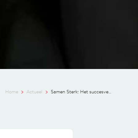
Home
Actueel
Samen Sterk: Het succesve...