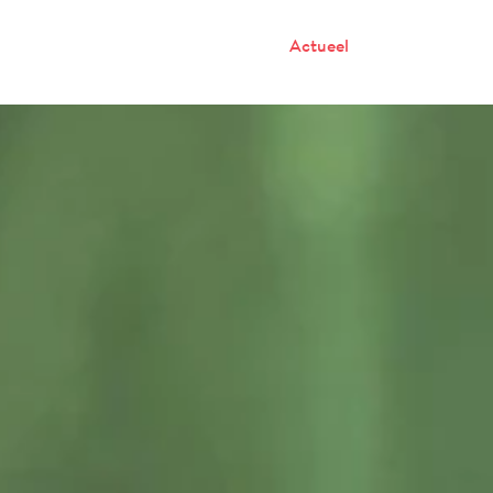
Onze mensen
Werken bij P2
Actueel