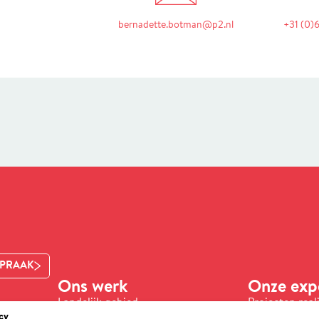
bernadette.botman@p2.nl
+31 (0)6
SPRAAK
Ons werk
Onze expe
Landelijk gebied
Projecten real
Water en klimaat
Processen reg
cy