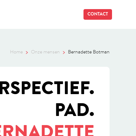
CONTACT
Home
Onze mensen
Bernadette Botman
RSPECTIEF.
PAD.
ERNADETTE