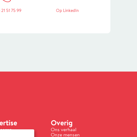
 21 51 75 99
Op LinkedIn
rtise
Overig
iseren
Ons verhaal
isseren
Onze mensen