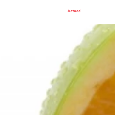
Onze mensen
Werken bij P2
Actueel