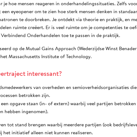
aar je hoe mensen reageren in onderhandelingssituaties. Zelfs vo
t een eyeopener om te zien hoe sterk mensen denken in standaa
 patronen te doorbreken. Je ontdekt via theorie en praktijk, en me
len ruimte creëert. Er is veel ruimte om je competenties te oef
elf Verbindend Onderhandelen toe te passen in de praktijk.
baseerd op de Mutual Gains Approach (Wederzijdse Winst Benader
 het Massachusetts Institute of Technology.
eertraject interessant?
idsmedewerkers van overheden en semioverheidsorganisaties die 
ocessen betrokken zijn.
een opgave staan (in- of extern) waarbij veel partijen betrokken z
en hebben ingenomen).
ven tot stand brengen waarbij meerdere partijen (ook bedrijfsle
het initiatief alleen niet kunnen realiseren.