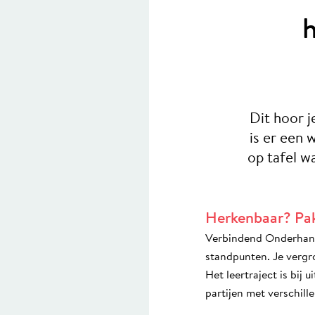
h
Dit hoor j
is er een 
op tafel 
Herkenbaar? Pak
Verbindend Onderhande
standpunten. Je vergro
Het leertraject is bij
partijen met verschill