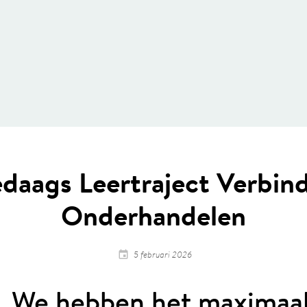
edaags Leertraject Verbin
Onderhandelen
5 februari 2026
We hebben het maximaa