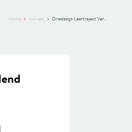
Home
Actueel
Driedaags Leertraject Ver...
dend
l