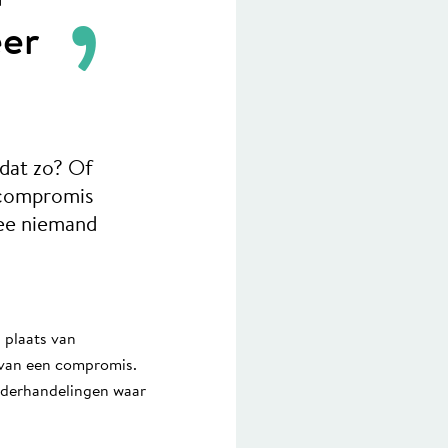
eer
 dat zo? Of
n compromis
ee niemand
 plaats van
s van een compromis.
onderhandelingen waar