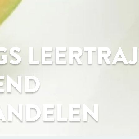
S LEERTRA
END
ANDELEN