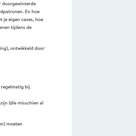
or doorgewinterde
rdpatronen. En hoe
t je eigen cases, hoe
enen tijdens de
ing), ontwikkeld door
regelmatig bij
ijn (die misschien al
ven) moeten