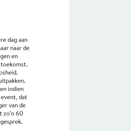
re dag aan
aar naar de
agen en
e toekomst.
osheid.
uitpakken.
en indien
-event, dat
ger van de
t zo’n 60
 gesprek.