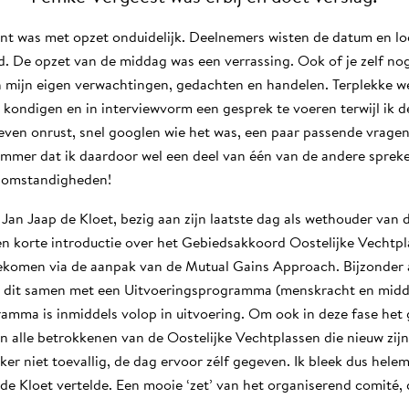
nt was met opzet onduidelijk. Deelnemers wisten de datum en lo
. De opzet van de middag was een verrassing. Ook of je zelf nog
mijn eigen verwachtingen, gedachten en handelen. Terplekke w
 kondigen en in interviewvorm een gesprek te voeren terwijl ik 
even onrust, snel googlen wie het was, een paar passende vrage
mer dat ik daardoor wel een deel van één van de andere spreke
e omstandigheden!
 Jan Jaap de Kloet, bezig aan zijn laatste dag als wethouder van
n korte introductie over het Gebiedsakkoord Oostelijke Vechtpla
gekomen via de aanpak van de Mutual Gains Approach. Bijzonder 
 dit samen met een Uitvoeringsprogramma (menskracht en middel
ramma is inmiddels volop in uitvoering. Om ook in deze fase he
 alle betrokkenen van de Oostelijke Vechtplassen die nieuw zijn
zeker niet toevallig, de dag ervoor zélf gegeven. Ik bleek dus hel
e Kloet vertelde. Een mooie ‘zet’ van het organiserend comité, di