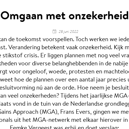
Omgaan met onzekerheid
28 juni 2022
an de toekomst voorspellen. Toch werken we iede
st. Verandering betekent vaak onzekerheid. Kijk m
e stikstof crisis. Er liggen plannen met nog veel vr
kheden voor diverse belanghebbenden in de nabij
rgt voor ongeloof, woede, protesten en machtelo
eet hoe de plannen over een aantal jaar precies 
besluitvorming nú aan de orde. Hoe neem je besluit
van veel onzekerheden? Tijdens het jaarlijkse MGA
plaats vond in de tuin van de Nederlandse grondleg
ains Approach (MGA), Frans Evers, gingen we me
onals uit het MGA-netwerk met elkaar hierover in
Femke Vergeest was erbij en doet verslag: