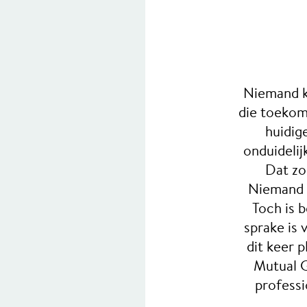
Niemand k
die toekom
huidig
onduidelij
Dat zo
Niemand w
Toch is 
sprake is 
dit keer 
Mutual G
professi