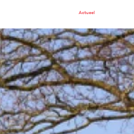
Onze mensen
Werken bij P2
Actueel