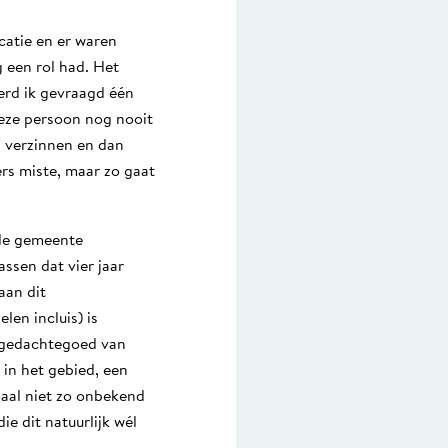
catie en er waren
 een rol had. Het
erd ik gevraagd één
deze persoon nog nooit
n verzinnen en dan
rs miste, maar zo gaat
 de gemeente
ssen dat vier jaar
aan dit
en incluis) is
t gedachtegoed van
 in het gebied, een
emaal niet zo onbekend
e dit natuurlijk wél